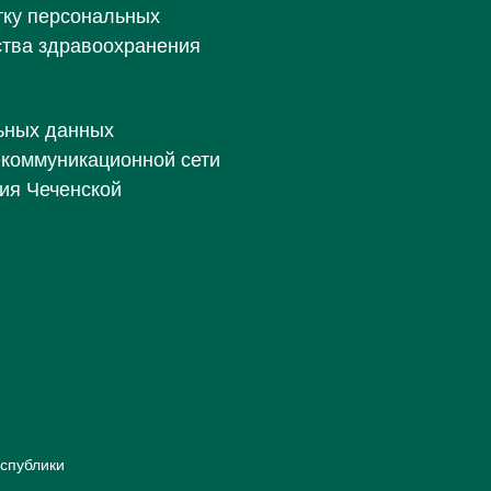
тку персональных
ства здравоохранения
ьных данных
екоммуникационной сети
ия Чеченской
спублики