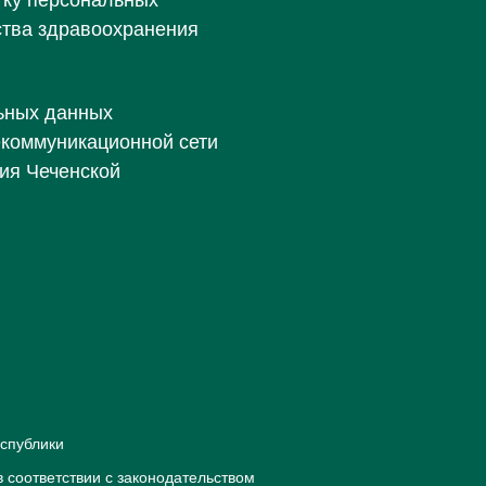
тку персональных
ства здравоохранения
ьных данных
екоммуникационной сети
ия Чеченской
спублики
 соответствии с законодательством