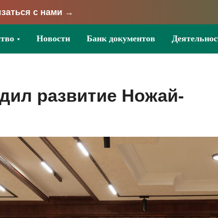
заться с нами →
тво
Новости
Банк документов
Деятельнос
дил развитие Ножай-