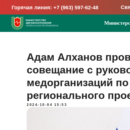
Свя
Горячая линия: +7 (963) 597-62-48
Министерс
Адам Алханов пров
совещание с руков
медорганизаций по
регионального про
2024-10-04 15:53