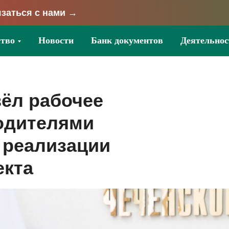
заться с нами →
тво
Новости
Банк документов
Деятельнос
ёл рабочее
одителями
 реализации
екта