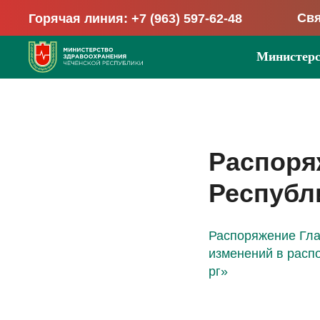
Свя
Горячая линия: +7 (963) 597-62-48
Министерс
Распоря
Республи
Распоряжение Глав
изменений в расп
рг»