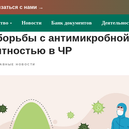
заться с нами →
тво
Новости
Банк документов
Деятельнос
борьбы с антимикробно
нтностью в ЧР
АВНЫЕ НОВОСТИ