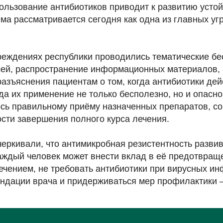
ользование антибиотиков приводит к развитию усто
ма рассматривается сегодня как одна из главных уг
реждениях республики проводились тематические бе
чей, распространение информационных материалов, 
азъяснения пациентам о том, когда антибиотики дей
да их применение не только бесполезно, но и опасно
сь правильному приёму назначенных препаратов, 
ости завершения полного курса лечения.
еркивали, что антимикробная резистентность разви
аждый человек может внести вклад в её предотвращ
ечением, не требовать антибиотики при вирусных ин
ндации врача и придерживаться мер профилактики —