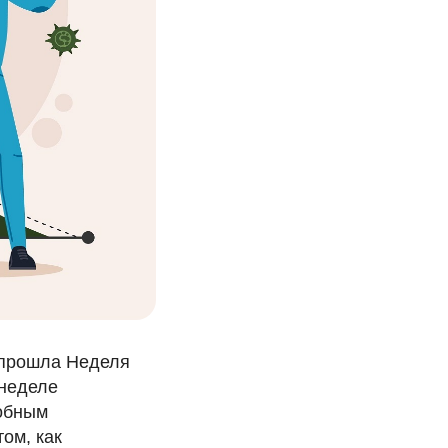
 прошла Неделя
 неделе
робным
ом, как