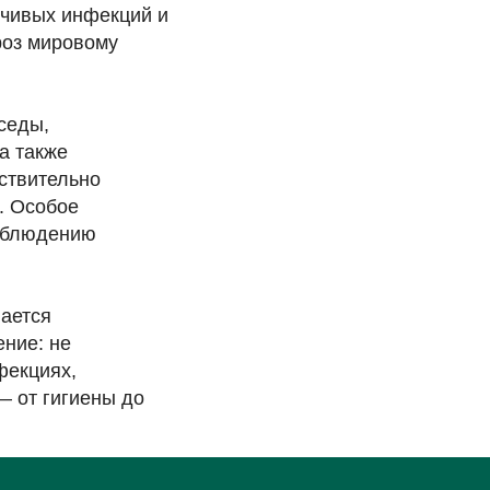
йчивых инфекций и
роз мировому
седы,
а также
ствительно
. Особое
соблюдению
вается
ение: не
фекциях,
 от гигиены до