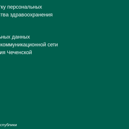
тку персональных
ства здравоохранения
ьных данных
екоммуникационной сети
ия Чеченской
спублики