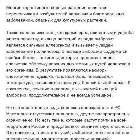
Многие карантинные сорные растения являются
переносчиками возбудителей вирусных и бактериальных
заболеваний, опасных для культурных растений.
Также хорошо известно, что кроме вреда животным и ущерба
животноводству, пыльца растений из рода амброзия
является сильным аллергеном и вызывает у людей
заболевание поллинозом. В пыльце амброзии содержатся
особые белки – антигены, которые проникают через
слизистую оболочку верхних дыхательных путей человека в
его организм. В результате появляются насморк,
слезотечение, одышка, головная боль, повышается
температура, начинаются приступы бронхиальной астмы. К
сожалению, лечение аллергии, вызываемой пыльцой
амброзии, продолжительное и не всегда успешное.
Не все карантинные виды сорняков произрастают в РФ.
Некоторые отсутствуют полностью, другие распространены
ограниченно. Но есть такие, которые растут почти на всей
территории России и представляют значительную опасность.
Это повилики; горчак ползучий; амброзии: полыннолистная,
трехраздельная, многолетняя; паслены: колючий,