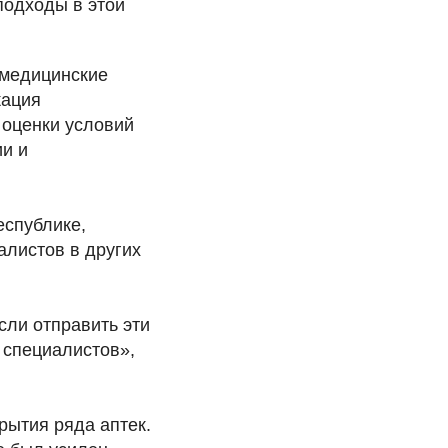
подходы в этой
 медицинские
кация
 оценки условий
ии и
еспублике,
алистов в других
сли отправить эти
 специалистов»,
рытия ряда аптек.