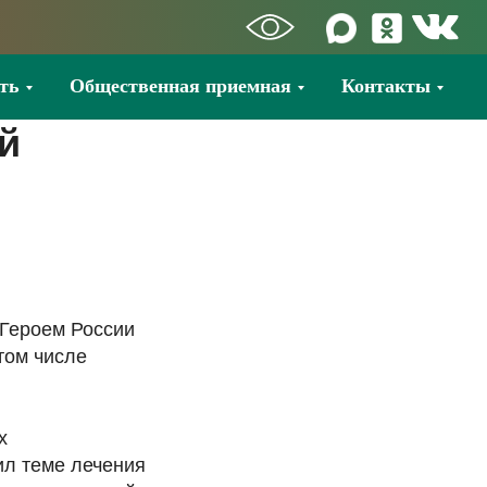
ть
Общественная приемная
Контакты
й
 Героем России
том числе
х
ил теме лечения