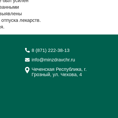
е был усилен
ованными
 выявлены
отпуска лекарств.
я.
8 (871) 222-38-13
info@minzdravchr.ru
Чеченская Республика, г.
Грозный, ул. Чехова, 4