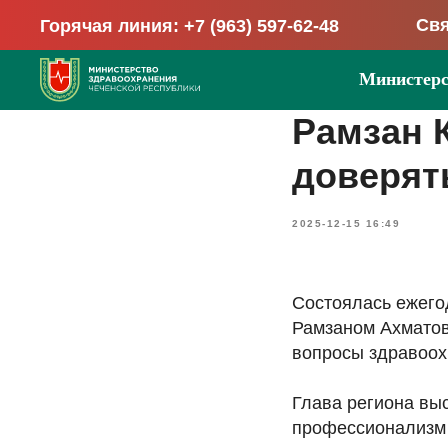
Свя
Горячая линия: +7 (963) 597-62-48
Министерс
Рамзан 
доверят
2025-12-15 16:49
Состоялась ежего
Рамзаном Ахматов
вопросы здравоох
Глава региона выс
профессионализм 