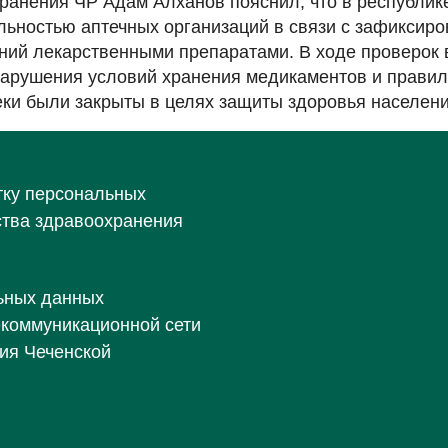
ранения ЧР Адам Алханов пояснил, что в республик
ельностью аптечных организаций в связи с зафиксир
ний лекарственными препаратами. В ходе проверок
арушения условий хранения медикаментов и правил 
еки были закрыты в целях защиты здоровья населени
тку персональных
ства здравоохранения
ьных данных
екоммуникационной сети
ия Чеченской