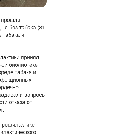
и прошли
ню без табака (31
 табака и
лактики принял
ной библиотеке
вреде табака и
инфекционных
ердечно-
 задавали вопросы
ти отказа от
л.
 профилактике
филактического