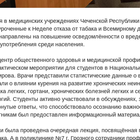
ня в медицинских учреждениях Чеченской Республик
роченные к Неделе отказа от табака и Всемирному д
 направлены на повышение осведомлённости о вреде
 употребления среди населения.
центр общественного здоровья и медицинской профи
актическом мероприятии для студентов в Националь
ирова. Врачи представили статистические данные о 
али о влиянии курения на развитие хронических не
а легких, гортани, хронических болезней легких и с
огий. Студенты активно участвовали в обсуждениях,
нутые ответы, что способствовало осознанию важнос
стникам был предоставлен информационный материа
и была проведена очередная лекция, посвящённая
ка. А в поликлинике №7 г. Грозного сотрудники про