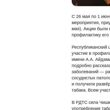
С 26 мая по 1 ию
мероприятия, приу
мая). Акции были
профилактику его
Республиканский 
участие в профил
имени А.А. Айдам
подробно рассказ
заболеваний — рак
сосудистых патол
и получили развёр
табака. Всем уча
В РДТС села Чишк
употребления таба