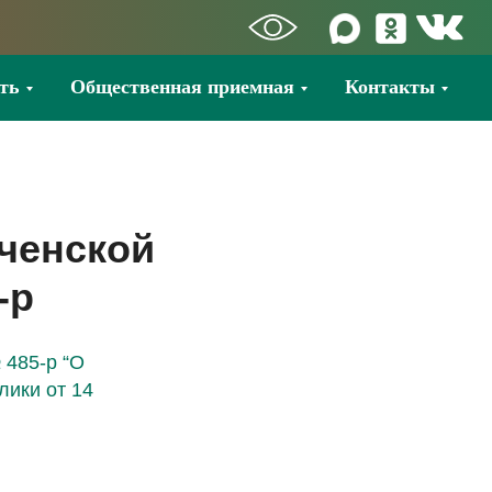
ть
Общественная приемная
Контакты
ченской
-р
 485-р “О
лики от 14