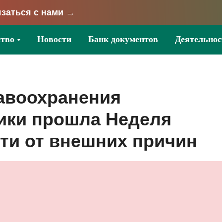
заться с нами →
тво
Новости
Банк документов
Деятельнос
авоохранения
ики прошла Неделя
ти от внешних причин