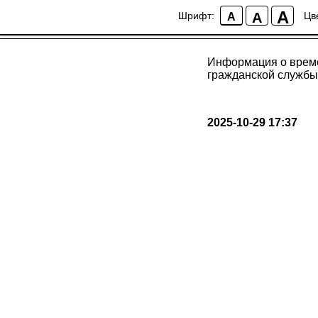
Информация о врем
A
A
Шрифт:
Цв
A
государственной г
здравоохранения 
Информация о време
гражданской службы
2025-10-29 17:37