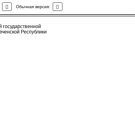
ностей
Обычная версия:
стве
й государственной
еченской Республики