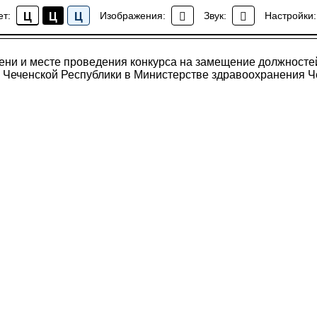
ени и месте проведения конкурса на замещение долж
ет:
Изображения:
Звук:
Настройки:
Ц
Ц
Ц
ражданской службы Чеченской Республики в Министер
Кадровое обеспечение
Чеченской Республики
ни и месте проведения конкурса на замещение должносте
 Чеченской Республики в Министерстве здравоохранения Ч