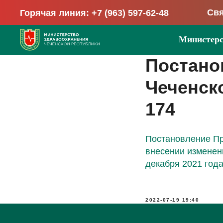
Свя
Горячая линия: +7 (963) 597-62-48
Министерс
Постано
Чеченско
174
Постановление Пра
внесении изменен
декабря 2021 год
2022-07-19 19:40