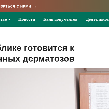
заться с нами →
тво
Новости
Банк документов
Деятельнос
лике готовится к
нных дерматозов