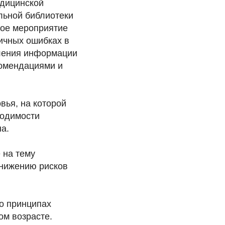
едицинской
льной библиотеки
кое мероприятие
пичных ошибках в
пления информации
омендациями и
ья, на которой
ходимости
а.
 на тему
снижению рисков
 о принципах
ом возрасте.