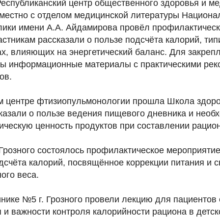
Республиканский центр общественного здоровья и м
местно с отделом медицинской литературы Национа
лики имени А.А. Айдамирова провёл профилактичес
астникам рассказали о пользе подсчёта калорий, ти
ах, влияющих на энергетический баланс. Для закре
ы информационные материалы с практическими рек
ов.
м центре фтизиопульмонологии прошла Школа здоров
казали о пользе ведения пищевого дневника и необ
ическую ценность продуктов при составлении рацион
 Грозного состоялось профилактическое мероприятие
дсчёта калорий, посвящённое коррекции питания и 
ого веса.
нике №5 г. Грозного провели лекцию для пациентов
 и важности контроля калорийности рациона в детск