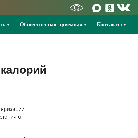
ть
Общественная приемная
Контакты
 калорий
ляризации
еления о