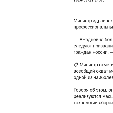
2026-06-21 14:00
Министр здравоох
профессиональны
— Ежедневно боле
следуют призвани
граждан России, —
📋 Министр отмет
всеобщий охват м
одной из наиболе
Говоря об этом, о
реализуются масш
технологии сбере