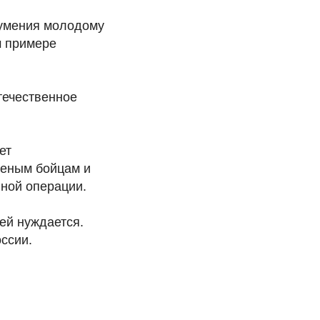
 умения молодому
м примере
течественное
ет
неным бойцам и
нной операции.
ней нуждается.
ссии.