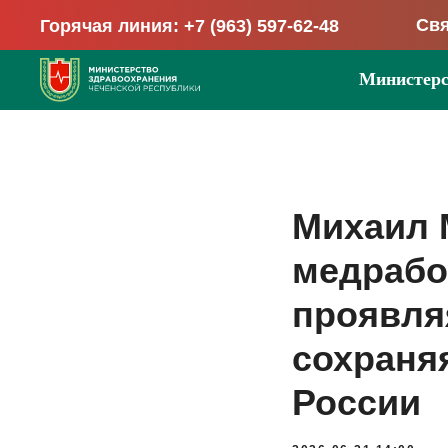
Свя
Горячая линия: +7 (963) 597-62-48
Министерс
Михаил 
медрабо
проявля
сохраня
России