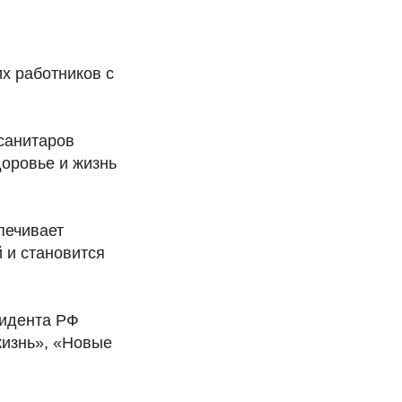
х работников с
санитаров
оровье и жизнь
печивает
 и становится
зидента РФ
жизнь», «Новые