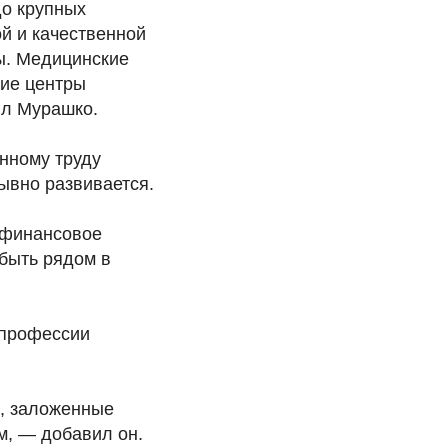
до крупных
й и качественной
ы. Медицинские
кие центры
ил Мурашко.
нному труду
ывно развивается.
 финансовое
 быть рядом в
 профессии
, заложенные
м, — добавил он.