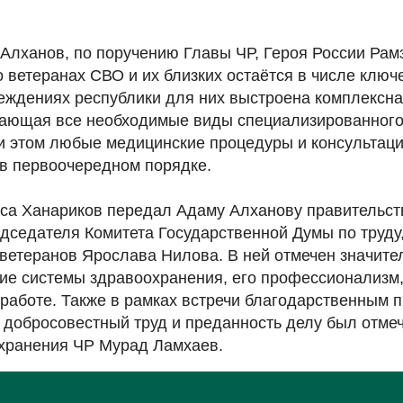
 Алханов, по поручению Главы ЧР, Героя России Рам
 ветеранах СВО и их близких остаётся в числе ключ
еждениях республики для них выстроена комплексна
ающая все необходимые виды специализированного
и этом любые медицинские процедуры и консультац
в первоочередном порядке.
уса Ханариков передал Адаму Алханову правительс
едседателя Комитета Государственной Думы по труду
 ветеранов Ярослава Нилова. В ней отмечен значите
тие системы здравоохранения, его профессионализм,
 работе. Также в рамках встречи благодарственным 
 добросовестный труд и преданность делу был отме
хранения ЧР Мурад Ламхаев.