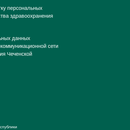
тку персональных
ства здравоохранения
ьных данных
екоммуникационной сети
ия Чеченской
спублики